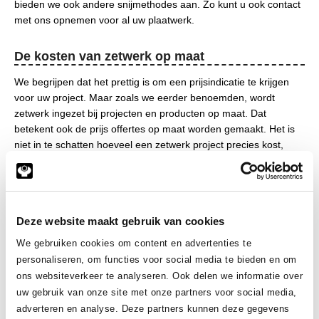
bieden we ook andere snijmethodes aan. Zo kunt u ook contact
met ons opnemen voor al uw plaatwerk.
De kosten van zetwerk op maat
We begrijpen dat het prettig is om een prijsindicatie te krijgen
voor uw project. Maar zoals we eerder benoemden, wordt
zetwerk ingezet bij projecten en producten op maat. Dat
betekent ook de prijs offertes op maat worden gemaakt. Het is
niet in te schatten hoeveel een zetwerk project precies kost,
zonder uitvoerige informatie over het project of product. De prijs
hangt namelijk af van meerdere factoren zoals materiaalkeuze
en productafmetingen. Een offerte op maat met prijsindicatie is
wel altijd mogelijk.
Deze website maakt gebruik van cookies
Zet uw opdracht bij ons uit
We gebruiken cookies om content en advertenties te
personaliseren, om functies voor social media te bieden en om
Bent u op zoek naar een betrouwbaar zetwerk bedrijf voor uw
ons websiteverkeer te analyseren. Ook delen we informatie over
bedrijf in Limburg? Aarzel dan niet om contact op te nemen met
uw gebruik van onze site met onze partners voor social media,
ons. We staan klaar om alle mogelijkheden met u te bespreken
adverteren en analyse. Deze partners kunnen deze gegevens
en een persoonlijke offerte voor u op te stellen.