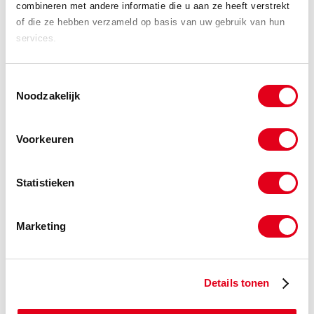
combineren met andere informatie die u aan ze heeft verstrekt
of die ze hebben verzameld op basis van uw gebruik van hun
U kunt ons eenvoudig bereiken via de
contactpagina
van onze
services.
website of door te mailen naar:
laser@meeuwsen.nl
. Liever
direct contact? Bel ons gerust op
+31(0) 113 57 38 78
. We
kijken ernaar uit om u van dienst te zijn!
Toestemmingsselectie
Noodzakelijk
Bezoek onze webshop
Voorkeuren
Plaatwerk aanvraag
Statistieken
Constructie aanvraag
Marketing
Verspaning aanvraag
Details tonen
Bedrijfsfilm