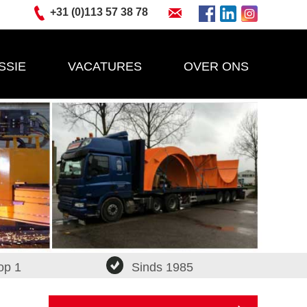
+31 (0)113 57 38 78
SSIE
VACATURES
OVER ONS
op 1
Sinds 1985