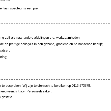
l lasinspecteur is een pré.
ing zelf als naar andere afdelingen c.q. werkzaamheden;
en prettige collega's in een gezond, groeiend en no-nonsense bedrijf;
aatsen;
ring;
e bespreken. Wij zijn telefonisch te bereiken op 0113-573878.
meeuwsen.nl
t.a.v. Personeelszaken.
s gesteld.