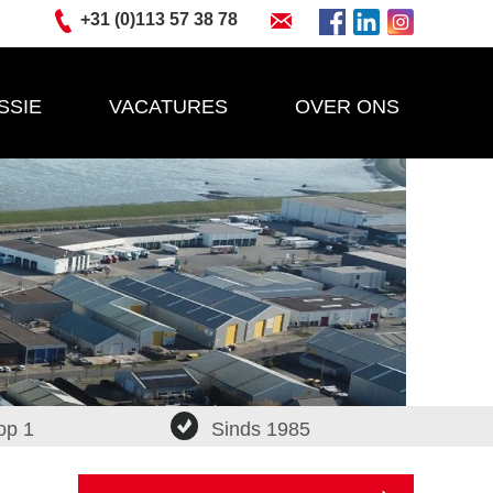
+31 (0)113 57 38 78
SSIE
VACATURES
OVER ONS
op 1
Sinds 1985