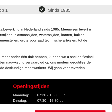
op 1
Sinds 1985
taalbewerking in Nederland sinds 1985. Meeuwsen levert u
rsnijden, plasmasnijden, watersnijden, kanten, buizen
amenstellen, grote voorraad technische artikelen, tot de
n meer onder één dak hebben, kunnen we u snel en flexibel
rden nauwkeurig vervaardigd op ons modern geoutilleerde
de deskundige medewerkers. Wij gaan voor tevreden
Openingstijden
Maandag:
07:30 - 16:30 uur
Dinsdag:
07:30 - 16:30 uur
Woensdag:
07:30 - 16:30 uur
Donderdag:
07:30 - 16:30 uur