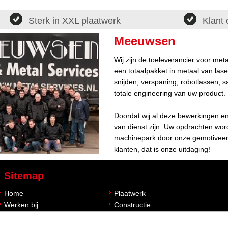
Sterk in XXL plaatwerk
Klant 
Meeuwsen
Wij zijn de toeleverancier voor me
een totaalpakket in metaal van lase
snijden, verspaning, robotlassen, s
totale engineering van uw product.
Doordat wij al deze bewerkingen e
van dienst zijn. Uw opdrachten wo
machinepark door onze gemotiveer
klanten, dat is onze uitdaging!
Sitemap
Home
Plaatwerk
Werken bij
Constructie
Contact
Engineering
Over ons
Verspaning