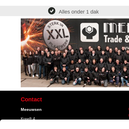
Alles onder 1 dak
Contact
Meeuwsen
Kreeft 4
4401 NZ Yerseke