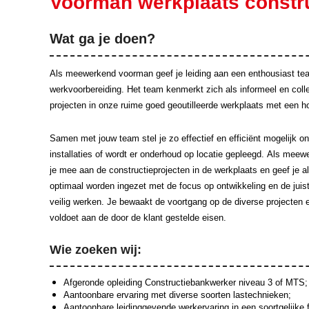
Voorman werkplaats constr
Wat ga je doen?
Als meewerkend voorman geef je
leiding aan een enthousiast tea
werkvoorbereiding. Het team kenmerkt zich als informeel en colle
projecten in onze ruime goed geoutilleerde werkplaats met een ho
Samen met jouw team stel je zo effectief en effici
ë
nt mogelijk o
installaties of wordt er onderhoud op locatie gepleegd.
Als meewer
je mee aan de constructieprojecten in de werkplaats en geef je a
optimaal worden ingezet met de focus op ontwikkeling en de juiste
veilig werken. Je bewaakt de voortgang op de diverse projecten e
voldoet aan de door de klant gestelde eisen.
Wie zoeken wij:
Afgeronde opleiding Constructiebankwerker niveau 3 of MTS;
Aantoonbare ervaring met diverse soorten lastechnieken;
Aantoonbare leidinggevende werkervaring in een soortgelijke f