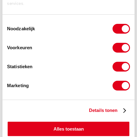
113 57 38 78
of per mail via
info@meeuwsen.nl
. Wij staan voor
services.
u klaar.
Toestemmingsselectie
Noodzakelijk
Bezoek onze webshop
Voorkeuren
Plaatwerk aanvraag
Statistieken
Constructie aanvraag
Marketing
Verspaning aanvraag
Bedrijfsfilm
Details tonen
Alles toestaan