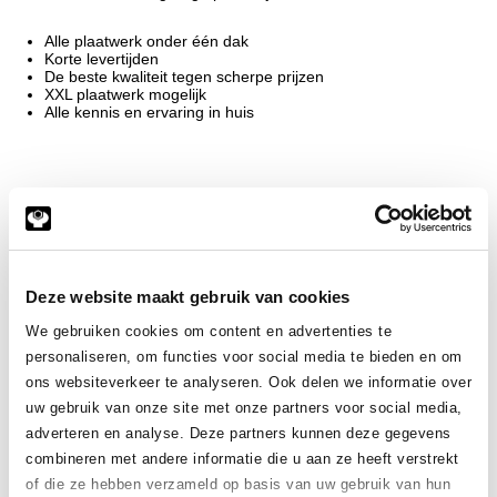
Alle plaatwerk onder één dak
Korte levertijden
De beste kwaliteit tegen scherpe prijzen
XXL plaatwerk mogelijk
Alle kennis en ervaring in huis
Wanneer u uw plaatwerk in Tilburg wilt uitbesteden, zijn wij
graag uw partner. Naast onze services in plaatwerk of
constructiewerk
bieden wij ook technische handel aan. U kunt
eenvoudig een bestelling plaatsen in onze technische webshop.
Deze website maakt gebruik van cookies
Dat maakt Meeuwsen Plaatbewerking B.V. een complete partner
en leverancier in metaal.
We gebruiken cookies om content en advertenties te
personaliseren, om functies voor social media te bieden en om
ons websiteverkeer te analyseren. Ook delen we informatie over
Hulp nodig?
uw gebruik van onze site met onze partners voor social media,
Heeft u hulp nodig, vragen of wilt u meer informatie ontvangen
adverteren en analyse. Deze partners kunnen deze gegevens
over plaatwerk in Tilburg? Neem contact met ons op en we
combineren met andere informatie die u aan ze heeft verstrekt
helpen u snel verder. U kunt ons telefonisch bereiken op
+31
of die ze hebben verzameld op basis van uw gebruik van hun