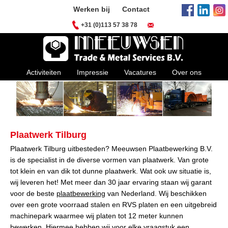
Werken bij
Contact
+31 (0)113 57 38 78
Activiteiten
Impressie
Vacatures
Over ons
Plaatwerk Tilburg
Plaatwerk Tilburg uitbesteden? Meeuwsen Plaatbewerking B.V.
is de specialist in de diverse vormen van plaatwerk. Van grote
tot klein en van dik tot dunne plaatwerk. Wat ook uw situatie is,
wij leveren het! Met meer dan 30 jaar ervaring staan wij garant
voor de beste
plaatbewerking
van Nederland. Wij beschikken
over een grote voorraad stalen en RVS platen en een uitgebreid
machinepark waarmee wij platen tot 12 meter kunnen
bewerken. Hiermee hebben wij voor elke vraagstuk een