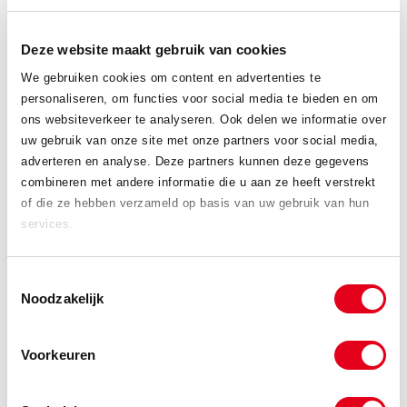
helpen u snel verder. U kunt ons telefonisch bereiken op
+31
113 57 38 78
of per mail via
info@meeuwsen.nl
. Wij staan voor
u klaar.
Deze website maakt gebruik van cookies
We gebruiken cookies om content en advertenties te
personaliseren, om functies voor social media te bieden en om
Bezoek onze webshop
ons websiteverkeer te analyseren. Ook delen we informatie over
uw gebruik van onze site met onze partners voor social media,
adverteren en analyse. Deze partners kunnen deze gegevens
Plaatwerk aanvraag
combineren met andere informatie die u aan ze heeft verstrekt
of die ze hebben verzameld op basis van uw gebruik van hun
services.
Constructie aanvraag
Toestemmingsselectie
Verspaning aanvraag
Noodzakelijk
Bedrijfsfilm
Voorkeuren