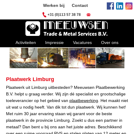
Werken bij
Contact
+31 (0)113 57 38 78
Activiteiten
Impressie
Vacatures
Over ons
Plaatwerk Limburg
Plaatwerk uit Limburg uitbesteden? Meeuwsen Plaatbewerking
B.V. helpt u graag verder. Wij zijn dé specialist en grootschalige
toeleverancier op het gebied van
plaatbewerking
. Het maakt niet
uit wat u nodig heeft. Van dik tot dun plaatwerk. Wij kunnen het!
Met ruim 30 jaar ervaring staan wij garant voor de beste
plaatwerk in de provincie Limburg. Zoekt u dus een partner in
metaal? Dan bent u bij ons aan het juiste adres. Beschikkend
over een ruime voorraad RVS en stalen platen van 12 meter en