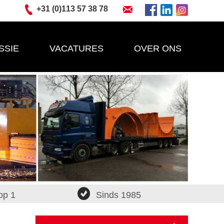
+31 (0)113 57 38 78
SSIE
VACATURES
OVER ONS
op 1
Sinds 1985