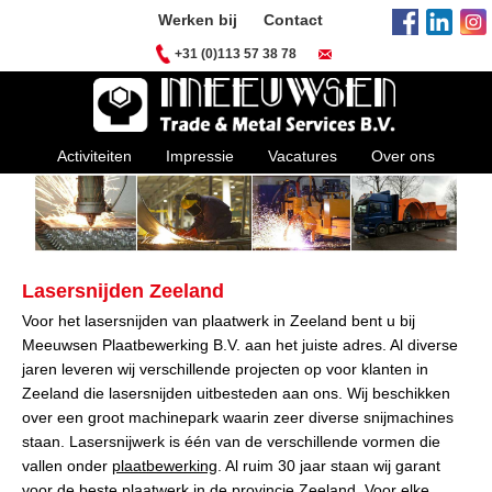
Werken bij
Contact
+31 (0)113 57 38 78
Activiteiten
Impressie
Vacatures
Over ons
Lasersnijden Zeeland
Voor het lasersnijden van plaatwerk in Zeeland bent u bij
Meeuwsen Plaatbewerking B.V. aan het juiste adres. Al diverse
jaren leveren wij verschillende projecten op voor klanten in
Zeeland die lasersnijden uitbesteden aan ons. Wij beschikken
over een groot machinepark waarin zeer diverse snijmachines
staan. Lasersnijwerk is één van de verschillende vormen die
vallen onder
plaatbewerking
. Al ruim 30 jaar staan wij garant
voor de beste plaatwerk in de provincie Zeeland. Voor elke