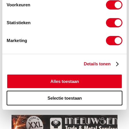
Verspaning aanvraag
Voorkeuren
Bedrijfsfilm
Statistieken
Marketing
Details tonen
Alles toestaan
Selectie toestaan