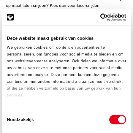
op maat laten snijden? Kies dan voor lasersnijden!
Kunnen wij helpen?
Heeft u hulp nodig bij het lasersnijden van uw plaatwerk in
Zeeland? Neem gerust contact met ons op. Wilt u aluminium,
Deze website maakt gebruik van cookies
staal of RVS laten snijden en bewerken?
U kunt ons telefonisch
We gebruiken cookies om content en advertenties te
bereiken op
+31 113 57 38 78
of per mail via
personaliseren, om functies voor social media te bieden en om
info@meeuwsen.nl
. Wij staan voor u klaar.
ons websiteverkeer te analyseren. Ook delen we informatie over
uw gebruik van onze site met onze partners voor social media,
adverteren en analyse. Deze partners kunnen deze gegevens
Bezoek onze webshop
combineren met andere informatie die u aan ze heeft verstrekt
of die ze hebben verzameld op basis van uw gebruik van hun
services.
Plaatwerk aanvraag
Toestemmingsselectie
Noodzakelijk
Constructie aanvraag