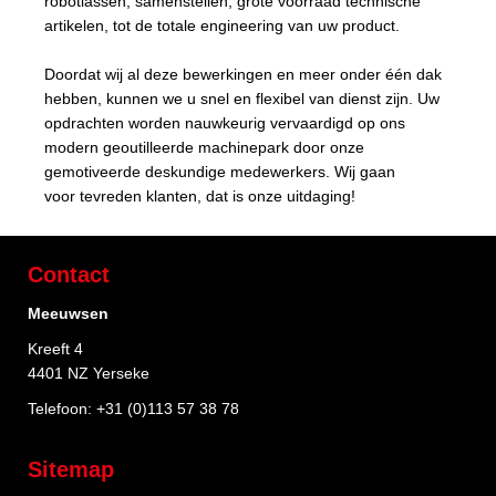
robotlassen, samenstellen, grote voorraad technische
artikelen, tot de totale engineering van uw product.
Doordat wij al deze bewerkingen en meer onder één dak
hebben, kunnen we u snel en flexibel van dienst zijn. Uw
opdrachten worden nauwkeurig vervaardigd op ons
modern geoutilleerde machinepark door onze
gemotiveerde deskundige medewerkers. Wij gaan
voor tevreden klanten, dat is onze uitdaging!
Contact
Meeuwsen
Kreeft 4
4401 NZ Yerseke
Telefoon:
+31 (0)113 57 38 78
Sitemap