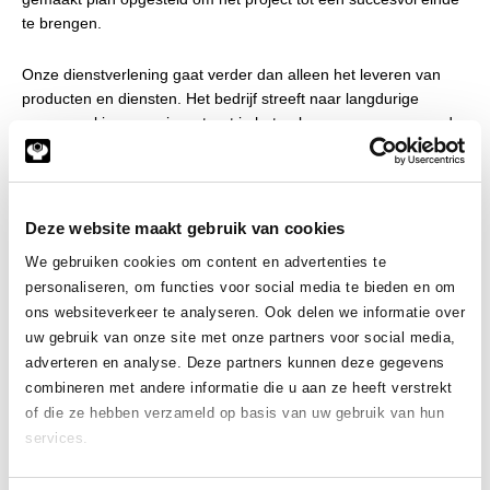
te brengen.
Onze dienstverlening gaat verder dan alleen het leveren van
producten en diensten. Het bedrijf streeft naar langdurige
samenwerkingen en investeert in het opbouwen van een goede
relatie met haar klanten. Dit betekent onder andere dat er altijd
ruimte is voor overleg en dat er snel wordt gereageerd op
vragen en verzoeken.
Deze website maakt gebruik van cookies
Kunnen wij helpen?
We gebruiken cookies om content en advertenties te
personaliseren, om functies voor social media te bieden en om
Heeft u hulp nodig bij het lasersnijden van uw plaatwerk in Oss?
ons websiteverkeer te analyseren. Ook delen we informatie over
Neem gerust contact met ons op. Wilt u aluminium, staal of RVS
uw gebruik van onze site met onze partners voor social media,
laten snijden en bewerken? U kunt ons telefonisch bereiken
op
+31 113 57 38 78
of per mail via
info@meeuwsen.nl
. Wij
adverteren en analyse. Deze partners kunnen deze gegevens
staan voor u klaar.
combineren met andere informatie die u aan ze heeft verstrekt
of die ze hebben verzameld op basis van uw gebruik van hun
services.
Bezoek onze webshop