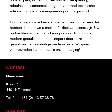
watersnijden, kanten, buizen snijden, verspaning,
robotlassen, samenstellen, grote voorraad technische
artikelen, tot de totale engineering van uw product.
Doordat wij al deze bewerkingen en meer onder één dak
hebben, kunnen we u snel en flexibel van dienst zijn. Uw
opdrachten worden nauwkeurig vervaardigd op ons
modern geoutilleerde machinepark door onze
gemotiveerde deskundige medewerkers. Wij gaan
voor tevreden klanten, dat is onze uitdaging!
Contact
Meeuwsen
Kreeft 4
4401 NZ Yerseke
Telefoon:
+31 (0)113 57 38 78
Sitemap