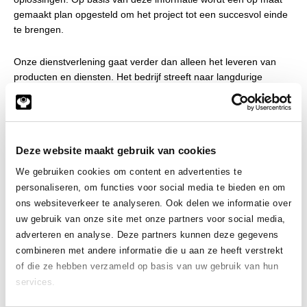
gemaakt plan opgesteld om het project tot een succesvol einde
te brengen.
Onze dienstverlening gaat verder dan alleen het leveren van
producten en diensten. Het bedrijf streeft naar langdurige
samenwerkingen en investeert in het opbouwen van een goede
relatie met haar klanten. Dit betekent onder andere dat er altijd
ruimte is voor overleg en dat er snel wordt gereageerd op
vragen en verzoeken.
Deze website maakt gebruik van cookies
Kunnen wij helpen?
We gebruiken cookies om content en advertenties te
personaliseren, om functies voor social media te bieden en om
Heeft u hulp nodig bij het lasersnijden van uw plaatwerk in
ons websiteverkeer te analyseren. Ook delen we informatie over
Noord-Holland? Neem gerust contact met ons op. Wilt u
uw gebruik van onze site met onze partners voor social media,
aluminium, staal of RVS laten snijden en bewerken? U kunt ons
adverteren en analyse. Deze partners kunnen deze gegevens
telefonisch bereiken op
+31 113 57 38 78
of per mail via
combineren met andere informatie die u aan ze heeft verstrekt
info@meeuwsen.nl
. Wij staan voor u klaar.
of die ze hebben verzameld op basis van uw gebruik van hun
services.