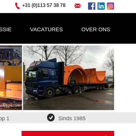
+31 (0)113 57 38 78
SSIE
VACATURES
OVER ONS
op 1
Sinds 1985